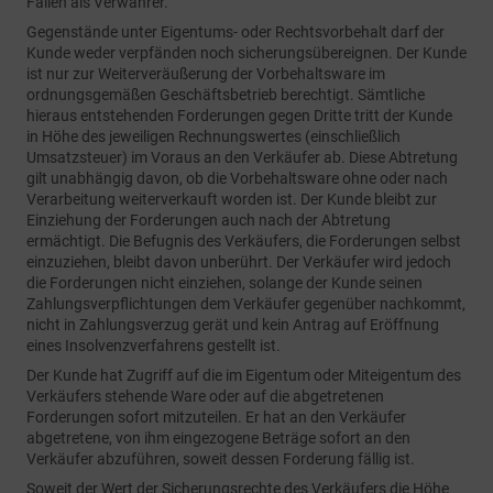
Fällen als Verwahrer.
Gegenstände unter Eigentums- oder Rechtsvorbehalt darf der
Kunde weder verpfänden noch sicherungsübereignen. Der Kunde
ist nur zur Weiterveräußerung der Vorbehaltsware im
ordnungsgemäßen Geschäftsbetrieb berechtigt. Sämtliche
hieraus entstehenden Forderungen gegen Dritte tritt der Kunde
in Höhe des jeweiligen Rechnungswertes (einschließlich
Umsatzsteuer) im Voraus an den Verkäufer ab. Diese Abtretung
gilt unabhängig davon, ob die Vorbehaltsware ohne oder nach
Verarbeitung weiterverkauft worden ist. Der Kunde bleibt zur
Einziehung der Forderungen auch nach der Abtretung
ermächtigt. Die Befugnis des Verkäufers, die Forderungen selbst
einzuziehen, bleibt davon unberührt. Der Verkäufer wird jedoch
die Forderungen nicht einziehen, solange der Kunde seinen
Zahlungsverpflichtungen dem Verkäufer gegenüber nachkommt,
nicht in Zahlungsverzug gerät und kein Antrag auf Eröffnung
eines Insolvenzverfahrens gestellt ist.
Der Kunde hat Zugriff auf die im Eigentum oder Miteigentum des
Verkäufers stehende Ware oder auf die abgetretenen
Forderungen sofort mitzuteilen. Er hat an den Verkäufer
abgetretene, von ihm eingezogene Beträge sofort an den
Verkäufer abzuführen, soweit dessen Forderung fällig ist.
Soweit der Wert der Sicherungsrechte des Verkäufers die Höhe