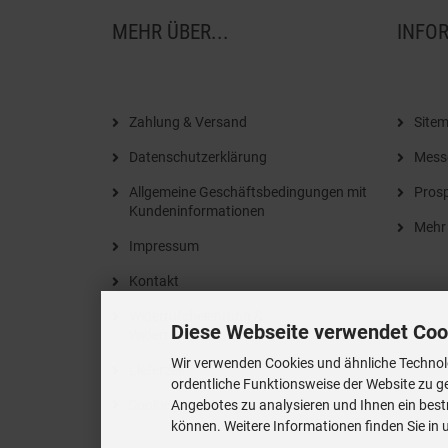
MEHR ÜBER...
INFO
Zahlung & Versand
Site
Datenschutzerklärung
Mess
Allgemeine Geschäftsbedingungen mit
Prosp
Kundeninformationen
Mehr
Impressum
Kontakt
Widerrufsbelehrung &
Diese Webseite verwendet Coo
Widerrufsformular
Wir verwenden Cookies und ähnliche Technolo
Lieferzeit
ordentliche Funktionsweise der Website zu g
Cookie Einstellungen
Angebotes zu analysieren und Ihnen ein best
können. Weitere Informationen finden Sie in