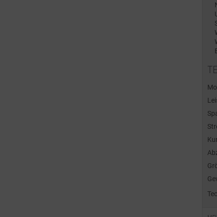
T
Mod
Lei
Sp
Str
Kun
Abz
Gr
Ge
Te