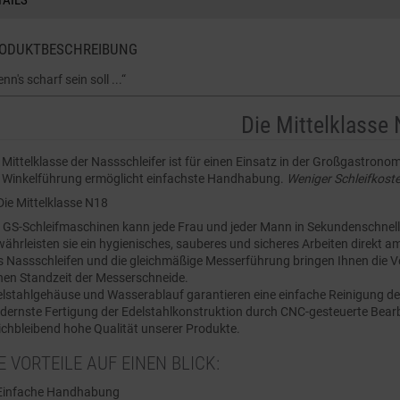
TAILS
ODUKTBESCHREIBUNG
nn's scharf sein soll ...“
Die Mittelklasse
 Mittelklasse der Nassschleifer ist für einen Einsatz in der Großgastrono
e Winkelführung ermöglicht einfachste Handhabung.
Weniger Schleifkost
 GS-Schleifmaschinen kann jede Frau und jeder Mann in Sekundenschnelle 
ährleisten sie ein hygienisches, sauberes und sicheres Arbeiten direkt am
 Nassschleifen und die gleichmäßige Messerführung bringen Ihnen die Vo
en Standzeit der Messerschneide.
lstahlgehäuse und Wasserablauf garantieren eine einfache Reinigung d
ernste Fertigung der Edelstahlkonstruktion durch CNC-gesteuerte Bear
ichbleibend hohe Qualität unserer Produkte.
E VORTEILE AUF EINEN BLICK:
Einfache Handhabung