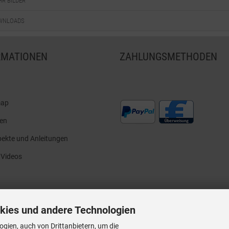
R BILDER
WNLOADS
RMATIONEN
ZAHLUNGSMETHODEN
map
en
ekte und Anleitungen
 Videos
kies und andere Technologien
gien, auch von Drittanbietern, um die