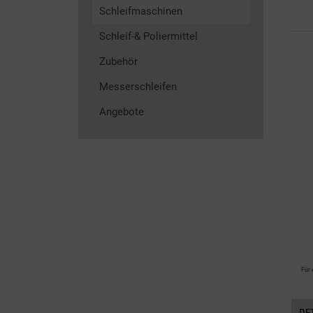
Schleifmaschinen
Schleif-& Poliermittel
Zubehör
Messerschleifen
Angebote
Für 