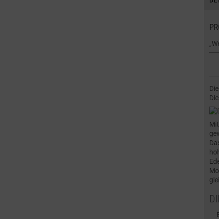
DE
PR
„We
Die
Di
Mit
gew
Das
hoh
Ede
Mod
gle
DI