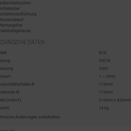
Naßschleifsystem
Unfallsicher
Schleifwinkelführung
Wasserablauf
Wartungsfrei
Edelstahlgehäuse
ECHNISCHE DATEN:
ell:
N18
stung:
300 W
annung:
230V
omart:
1 ~ 50Hz
stschleifscheibe Ø:
175mm
iehstein Ø:
175mm
öße (HxBxT):
210mm x 420mm
wicht:
14 kg
chnische Änderungen vorbehalten.