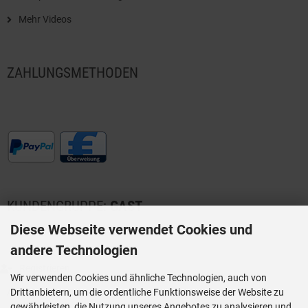
Mehr Videos
ZAHLUNGSMETHODEN
KUNDENGRUPPE:
GAST
Diese Webseite verwendet Cookies und
andere Technologien
Registrieren
Wir verwenden Cookies und ähnliche Technologien, auch von
Anmelden
Drittanbietern, um die ordentliche Funktionsweise der Website zu
gewährleisten, die Nutzung unseres Angebotes zu analysieren und